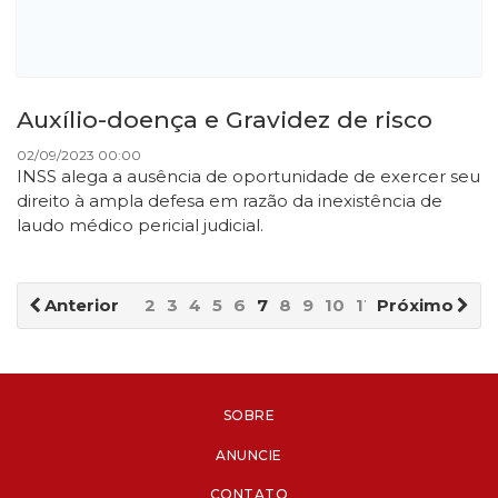
Auxílio-doença e Gravidez de risco
02/09/2023 00:00
INSS alega a ausência de oportunidade de exercer seu
direito à ampla defesa em razão da inexistência de
laudo médico pericial judicial.
Anterior
2
3
4
5
6
7
8
9
10
11
Próximo
SOBRE
ANUNCIE
CONTATO