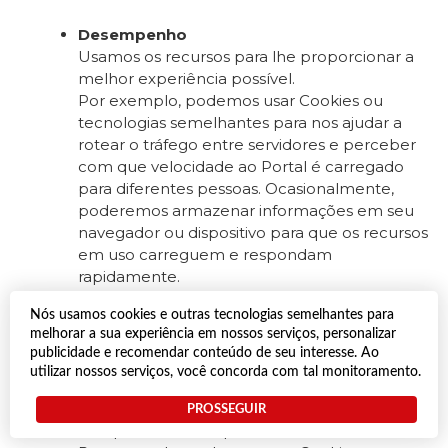
Desempenho
Usamos os recursos para lhe proporcionar a
melhor experiência possível.
Por exemplo, podemos usar Cookies ou
tecnologias semelhantes para nos ajudar a
rotear o tráfego entre servidores e perceber
com que velocidade ao Portal é carregado
para diferentes pessoas. Ocasionalmente,
poderemos armazenar informações em seu
navegador ou dispositivo para que os recursos
em uso carreguem e respondam
rapidamente.
Nós usamos cookies e outras tecnologias semelhantes para
Análises e pesquisas
melhorar a sua experiência em nossos serviços, personalizar
Essas informações são usadas para entender,
publicidade e recomendar conteúdo de seu interesse. Ao
aprimorar e pesquisar produtos e serviços,
utilizar nossos serviços, você concorda com tal monitoramento.
incluindo quando você acessa ao Portal ou
outros sites e aplicativos a partir do
PROSSEGUIR
computador ou dispositivo móvel.