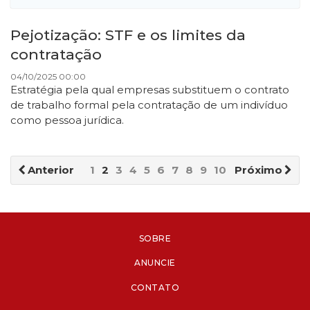
Pejotização: STF e os limites da
contratação
04/10/2025 00:00
Estratégia pela qual empresas substituem o contrato
de trabalho formal pela contratação de um indivíduo
como pessoa jurídica.
Anterior
1
2
3
4
5
6
7
8
9
10
Próximo
SOBRE
ANUNCIE
CONTATO