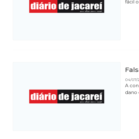
fácil 
Fal
04/07/
A con
dano 