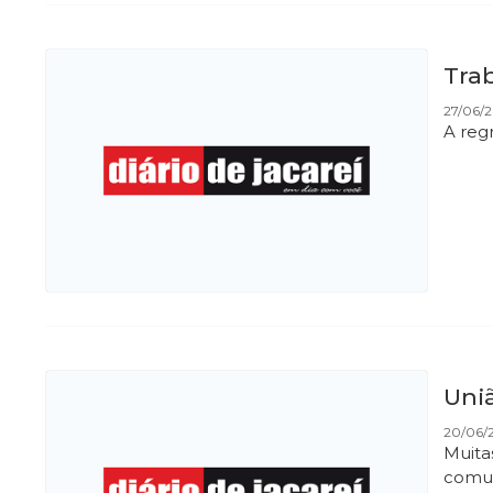
Trab
27/06/
A regr
Uniã
20/06/
Muita
comum