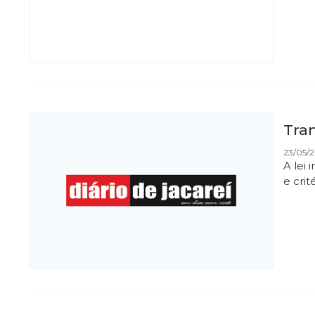
Tra
23/05/
A lei
e crit