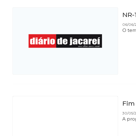
NR-
06/06/
O tem
Fim
30/05/
A pro