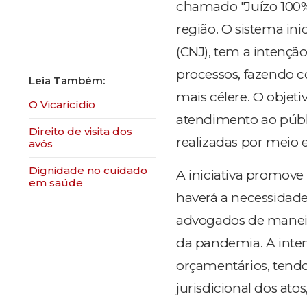
chamado "Juízo 100% 
região. O sistema ini
(CNJ), tem a intençã
processos, fazendo c
mais célere. O objet
O Vicaricídio
atendimento ao públi
Direito de visita dos
realizadas por meio 
avós
Dignidade no cuidado
A iniciativa promove 
em saúde
haverá a necessidad
advogados de maneir
da pandemia. A inte
orçamentários, tendo
jurisdicional dos ato