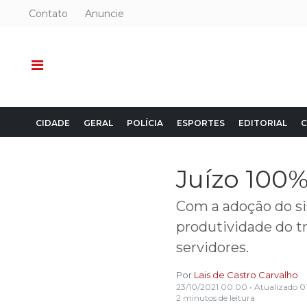
Contato
Anuncie
CIDADE
GERAL
POLÍCIA
ESPORTES
EDITORIAL
C
Juízo 100%
Com a adoção do si
produtividade do t
servidores.
Por
Lais de Castro Carvalho
23/10/2021 00:00
• Atualizado
0
2 minutos de leitura