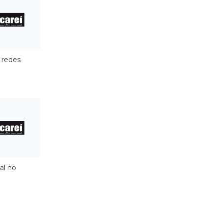
s redes
al no