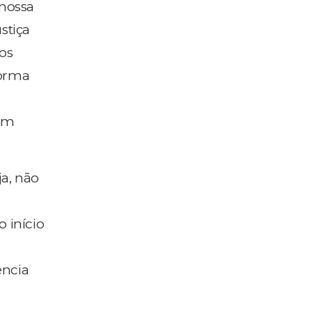
 nossa
stiça
os
forma
jam
ja, não
 início
ência