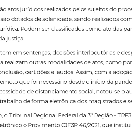
ão atos jurídicos realizados pelos sujeitos do proc
 e são dotados de solenidade, sendo realizados com
jurídica. Podem ser classificados como ato das par
a justiça.
istem em sentenças, decisões interlocutórias e de
tiça realizam outras modalidades de atos, como po
nclusão, certidões e laudos. Assim, com a adoçã
remoto que foi necessário desde o início da pand
ecessidade de distanciamento social, notou-se o 
trabalho de forma eletrônica dos magistrados e se
, o Tribunal Regional Federal da 3ª Região - TRF3 
etrônico o Provimento CJF3R 46/2021, que institui