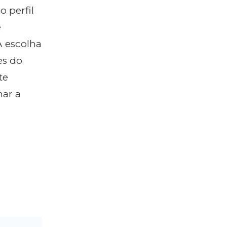
o perfil
e
A escolha
es do
te
ar a