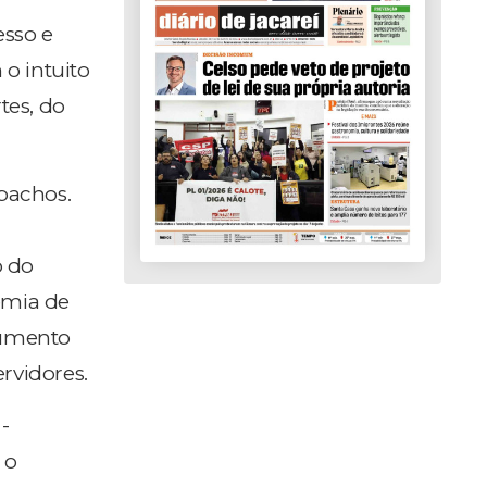
esso e
 o intuito
tes, do
spachos.
r
o do
emia de
aumento
rvidores.
-
 o