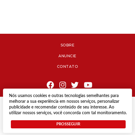
SOBRE
ANUNCIE
CONTATO
Nós usamos cookies e outras tecnologias semelhantes para
melhorar a sua experiência em nossos serviços, personalizar
© Copyright 2021 Diário de Jacareí.
publicidade e recomendar conteúdo de seu interesse. Ao
Todos os direitos reservados.
utilizar nossos serviços, você concorda com tal monitoramento.
Desenvolvido por
PROSSEGUIR
Termos e Políticas de Uso
Privacidade