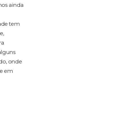
mos ainda
dade tem
e,
ra
alguns
do, onde
de em