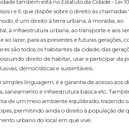
à cidade também está no Estatuto da Cidade - Lei 1
cisos I e II, que dispõe sobre o direito às chamadas
modo, é um direito à terra urbana, à moradia, ao
, à infraestrutura urbana, ao transporte e aos se
 e ao lazer, para as presentes e futuras gerações,
tulares são todos os habitantes da cidade, das geraç
possuindo direito de habitar, usar e participar da
clusivas, democráticas e sustentáveis.
 simples linguagem, é a garantia de acesso aos di
a, saneamento e infraestrutura básica etc. Tamb
ia de um meio ambiente equilibrado, trazendo s
pes, permitindo ainda o direito à população de 
mento urbano do local em que vive.