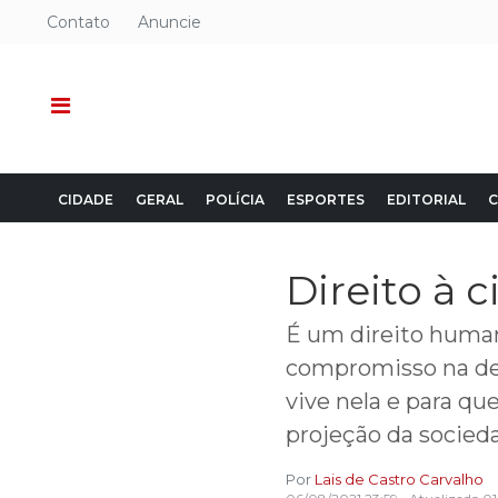
Contato
Anuncie
CIDADE
GERAL
POLÍCIA
ESPORTES
EDITORIAL
C
Direito à 
É um direito human
compromisso na def
vive nela e para q
projeção da socieda
Por
Lais de Castro Carvalho