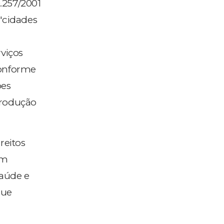
0.257/2001
 "cidades
rviços
 conforme
ões
 produção
reitos
ém
aúde e
que