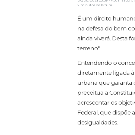
06/08/2021 23:59
• Atualizado
01
2 minutos de leitura
É um direito humano
na defesa do bem com
ainda viverá. Desta 
terreno".
Entendendo o concei
diretamente ligada 
urbana que garanta o
preceitua a Constitu
acrescentar os objet
Federal, que dispõe 
desigualdades.