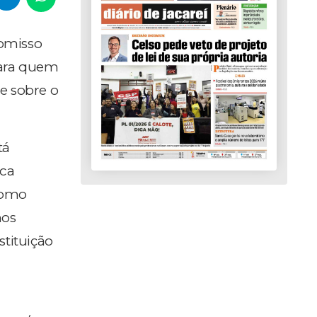
romisso
para quem
e sobre o
tá
ica
 como
mos
stituição