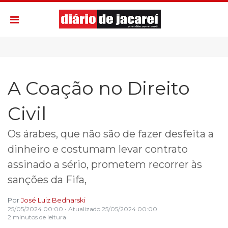
A Coação no Direito
Civil
Os árabes, que não são de fazer desfeita a
dinheiro e costumam levar contrato
assinado a sério, prometem recorrer às
sanções da Fifa,
Por
José Luiz Bednarski
25/05/2024 00:00
• Atualizado
25/05/2024 00:00
2 minutos de leitura