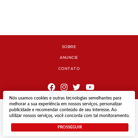
SOBRE
ANUNCIE
CONTATO
Nós usamos cookies e outras tecnologias semelhantes para
melhorar a sua experiência em nossos serviços, personalizar
© Copyright 2021 Diário de Jacareí.
publicidade e recomendar conteúdo de seu interesse. Ao
Todos os direitos reservados.
utilizar nossos serviços, você concorda com tal monitoramento.
Desenvolvido por
PROSSEGUIR
Termos e Políticas de Uso
Privacidade