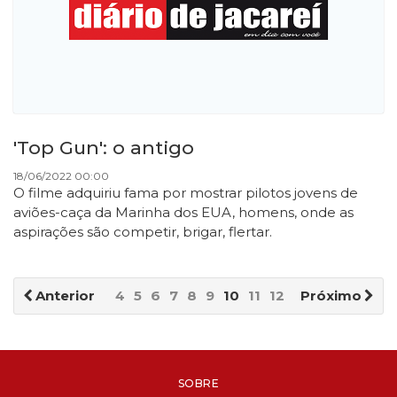
'Top Gun': o antigo
18/06/2022 00:00
O filme adquiriu fama por mostrar pilotos jovens de
aviões-caça da Marinha dos EUA, homens, onde as
aspirações são competir, brigar, flertar.
Anterior
4
5
6
7
8
9
10
11
12
13
Próximo
SOBRE