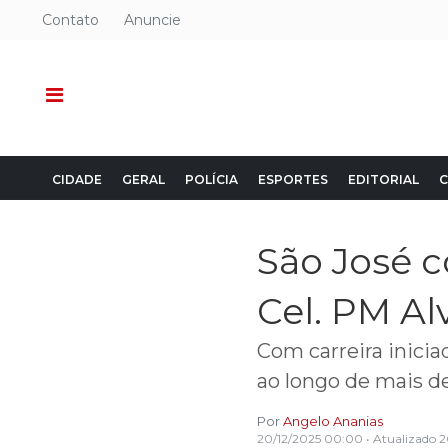
Contato
Anuncie
CIDADE
GERAL
POLÍCIA
ESPORTES
EDITORIAL
C
São José c
Cel. PM Al
Com carreira inicia
ao longo de mais d
Por
Angelo Ananias
20/12/2025 00:00
• Atualizado
2