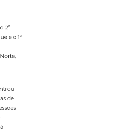
o 2º
ue e o 1º
o
Norte,
entrou
tas de
sessões
e
rá