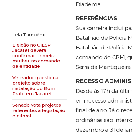
Diadema.
REFERÊNCIAS
Sua carreira inclui 
Batalhão de Polícia M
Eleição no CIESP
Batalhão de Polícia M
Jacareí deverá
confirmar primeira
comando do CPI-1, qu
mulher no comando
da entidade
Serra da Mantiqueira 
Vereador questiona
RECESSO ADMINI
prefeito sobre
instalação do Bom
Desde às 17h da últim
Prato em Jacareí
em recesso administr
Senado vota projetos
final de ano. Já o rec
referentes à legislação
eleitoral
ordinárias são interr
dezembro a 31 de jan