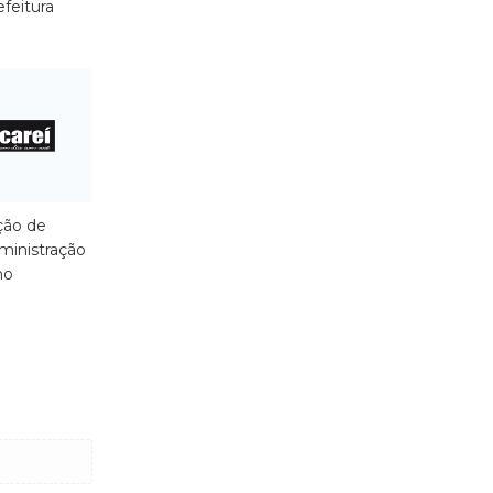
efeitura
ção de
ministração
ho