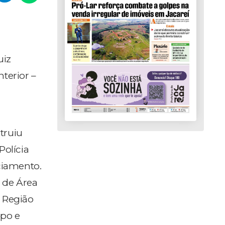
uiz
terior –
truiu
Polícia
iciamento.
 de Área
a Região
mpo e