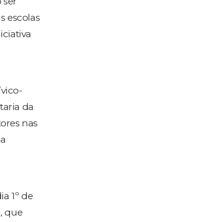
 ser
s escolas
ciativa
vico-
taria da
ores nas
na
ia 1º de
, que