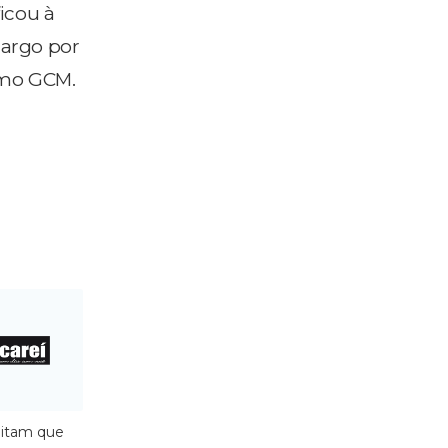
icou à
cargo por
omo GCM.
ditam que