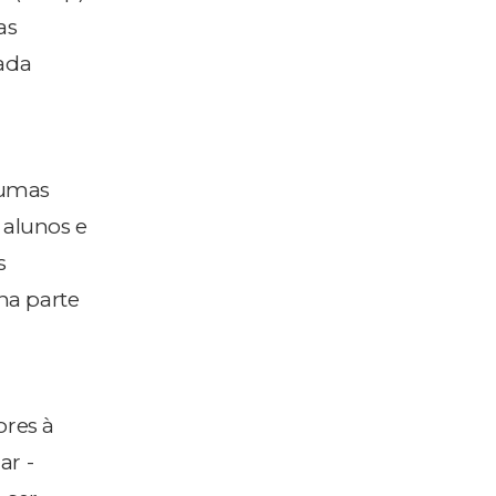
as
ada
gumas
 alunos e
s
na parte
ores à
ar -