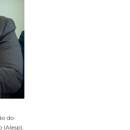
ção do
 (Alesp).