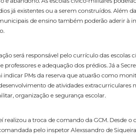
o e abandono. As escolas cívico-militares poderão
os já existentes ou a serem construídos. Além da
municipais de ensino também poderão aderir à ini
o.
ção será responsável pelo currículo das escolas cí
e professores e adequação dos prédios. Já a Secre
i indicar PMs da reserva que atuarão como monit
desenvolvimento de atividades extracurriculares 
litar, organização e segurança escolar.
reí realizou a troca de comando da GCM. Desde o d
comandada pelo inspetor Alexssandro de Siqueira