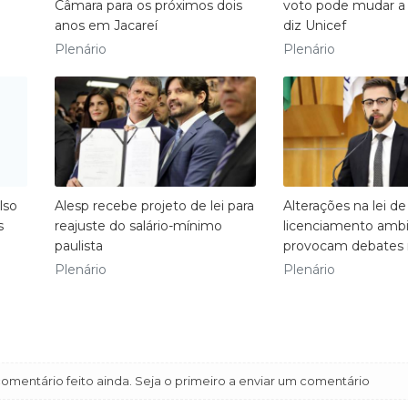
Câmara para os próximos dois
voto pode mudar a 
anos em Jacareí
diz Unicef
Plenário
Plenário
lso
Alesp recebe projeto de lei para
Alterações na lei de
s
reajuste do salário-mínimo
licenciamento ambi
paulista
provocam debates 
Plenário
Plenário
mentário feito ainda. Seja o primeiro a enviar um comentário