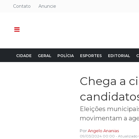
Contato
Anuncie
CIDADE
GERAL
POLÍCIA
ESPORTES
EDITORIAL
C
Chega a c
candidatos
Eleições municipais
movimentam a agend
Por
Angelo Ananias
09/03/2024 00:00
• Atualizado