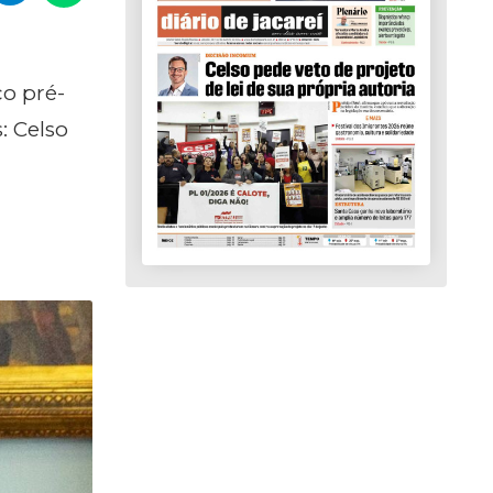
co pré-
: Celso