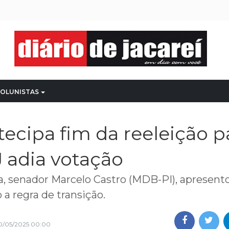
OLUNISTAS
tecipa fim da reeleição p
 adia votação
ia, senador Marcelo Castro (MDB-PI), apresent
a regra de transição.
0/05/2025 00:00