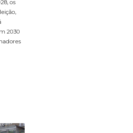
28, os
eição,
á
em 2030
rnadores