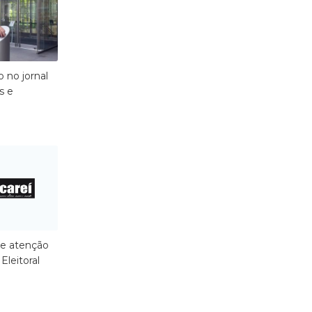
o no jornal
s e
e atenção
Eleitoral