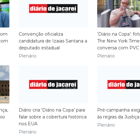
 com
​Convenção oficializa
‘Diário na Copa’: fot
 com
candidatura de Izaias Santana a
The New York Time
deputado estadual
conversa com PVC
Plenário
Plenário
nça,
Diário cria 'Diário na Copa' para
Pré-campanha exig
oio
falar sobre a cobertura histórica
às regras da Justiça 
nos EUA
Plenário
Plenário