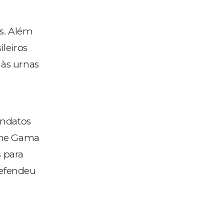
s. Além
ileiros
 às urnas
andatos
iane Gama
 para
defendeu