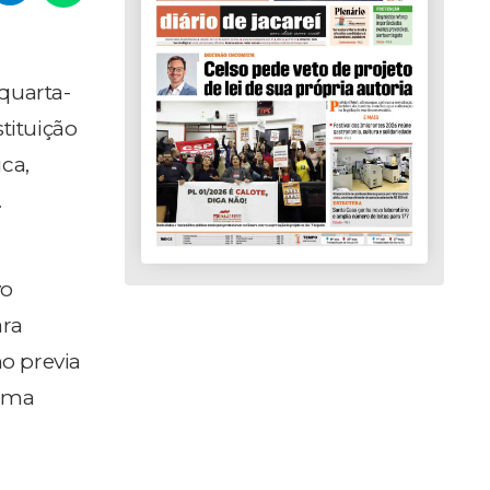
quarta-
tituição
ca,
.
vo
ara
o previa
tima