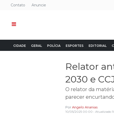
Contato
Anuncie
CIDADE
GERAL
POLÍCIA
ESPORTES
EDITORIAL
C
Relator an
2030 e CCJ
O relator da matér
parecer encurtando 
Por
Angelo Ananias
10/05/2025 00:00
• Atualizado
1