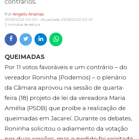
contrários.
Por
Angelo Ananias
21/05/2022 00:00
• Atualizado
21/05/2022 00:01
2 minutos de leitura
QUEIMADAS
Por 11 votos favoráveis e um contrário – do
vereador Roninha (Podemos) – o plenário
da Câmara aprovou na sessão de quarta-
feira (18) projeto de lei da vereadora Maria
Amélia (PSDB) que proíbe a realização de
queimadas em Jacareí.
Durante os debates,
Roninha solicitou o adiamento da votação
por duas sessões, mas o pedido foi rejeitado