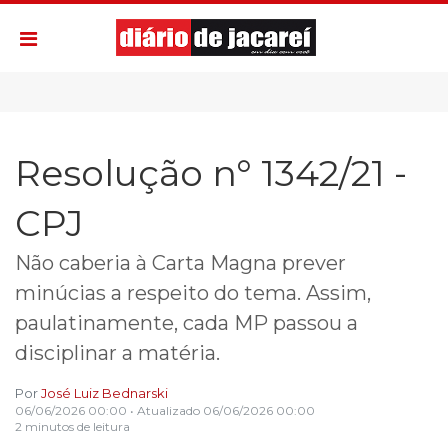
Resolução n° 1342/21 -
CPJ
Não caberia à Carta Magna prever
minúcias a respeito do tema. Assim,
paulatinamente, cada MP passou a
disciplinar a matéria.
Por
José Luiz Bednarski
06/06/2026 00:00
• Atualizado
06/06/2026 00:00
2 minutos de leitura