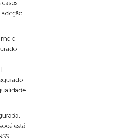
 casos
s, adoção
como o
gurado
l
segurado
 qualidade
gurada,
você está
NSS