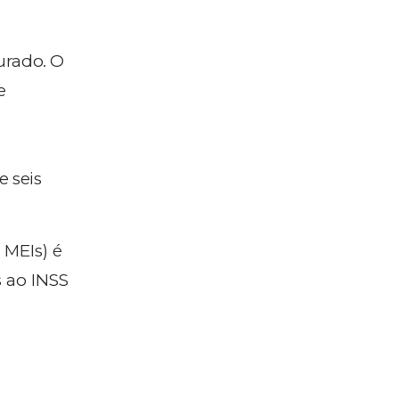
urado. O
e
e seis
 MEIs) é
 ao INSS