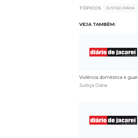
TÓPICOS
JUSTIÇA DIÁRIA
VEJA TAMBÉM:
Violência doméstica e gua
Justiça Diária