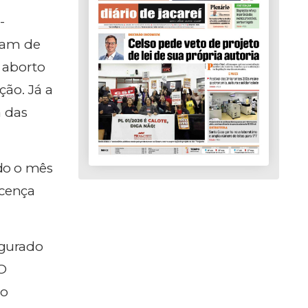
-
stam de
 aborto
ção. Já a
a das
odo o mês
icença
egurado
 O
ho