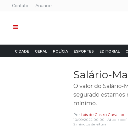
Contato
Anuncie
CIDADE
GERAL
POLÍCIA
ESPORTES
EDITORIAL
C
Salário-Ma
O valor do Salário
segurado estamos no
mínimo.
Por
Lais de Castro Carvalho
10/09/2022 00:00
• Atualizado
2 minutos de leitura