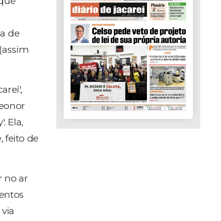
 que
ma de
 (assim
reí',
Leonor
 Ela,
, feito de
r no ar
entos
 via