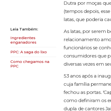
Dutra por moças que
(tempos depois, esse 
latas, que poderia ca
As latas, por serem 
Ingredientes
relacionamento amor
enganadores
funcionários se conh
PPC: A saga do lixo
consumidores que pa
Como chegamos na
diversas vezes em s
PPC
53 anos após a inaug
cuja família permane
fechou as portas. 'Ca
como definiram os e
dupla de cantores J