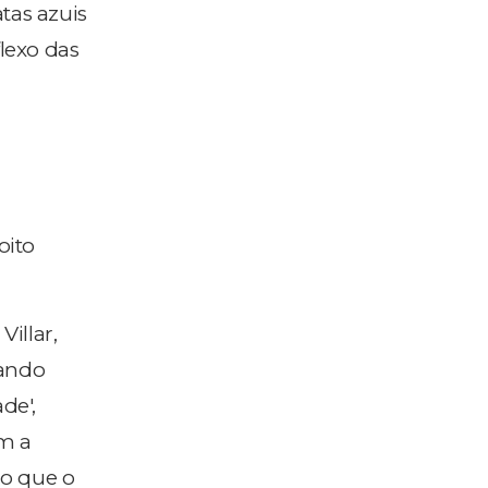
tas azuis
flexo das
oito
illar,
uando
de',
m a
io que o