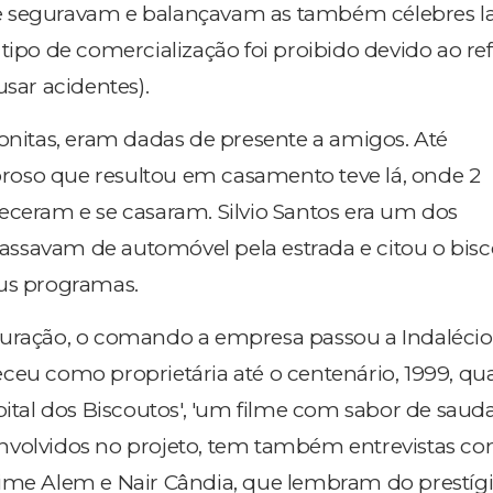
 seguravam e balançavam as também célebres la
tipo de comercialização foi proibido devido ao re
usar acidentes).
bonitas, eram dadas de presente a amigos. Até
oso que resultou em casamento teve lá, onde 2
eceram e se casaram. Silvio Santos era um dos
ssavam de automóvel pela estrada e citou o bisc
eus programas.
uração, o comando a empresa passou a Indalécio V
ceu como proprietária até o centenário, 1999, q
pital dos Biscoutos', 'um filme com sabor de sauda
nvolvidos no projeto, tem também entrevistas co
aime Alem e Nair Cândia, que lembram do prestíg