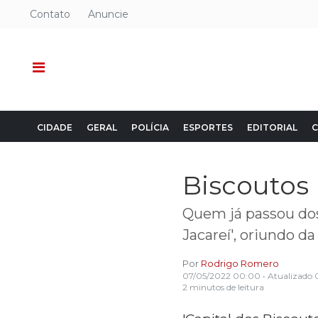
Contato
Anuncie
CIDADE
GERAL
POLÍCIA
ESPORTES
EDITORIAL
C
Biscoutos 
Quem já passou dos
Jacareí', oriundo d
Por
Rodrigo Romero
07/05/2022 00:00
• Atualizado
2 minutos de leitura