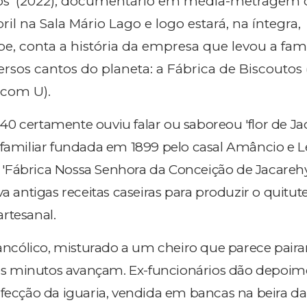
utos' (2022), documentário em média-metragem
ril na Sala Mário Lago e logo estará, na íntegra,
be, conta a história da empresa que levou a fa
ersos cantos do planeta: a Fábrica de Biscoutos
 com U).
0 certamente ouviu falar ou saboreou 'flor de Jaca
 familiar fundada em 1899 pelo casal Amâncio e 
Fábrica Nossa Senhora da Conceição de Jacarehy'.
a antigas receitas caseiras para produzir o quitute
rtesanal.
lancólico, misturado a um cheiro que parece paira
s minutos avançam. Ex-funcionários dão depoim
nfecção da iguaria, vendida em bancas na beira da