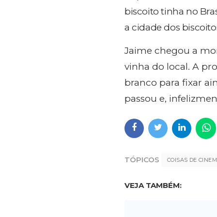
biscoito tinha no Bra
a cidade dos biscoit
Jaime chegou a mora
vinha do local. A pr
branco para fixar ai
passou e, infelizme
TÓPICOS
COISAS DE CINE
VEJA TAMBÉM: