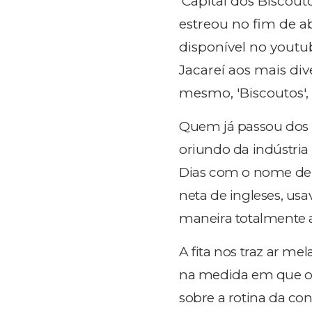
'Capital dos Bisco
estreou no fim de ab
disponível no youtu
Jacareí aos mais div
mesmo, 'Biscoutos',
Quem já passou dos 4
oriundo da indústria
Dias com o nome de '
neta de ingleses, usav
maneira totalmente a
A fita nos traz ar me
na medida em que o
sobre a rotina da co