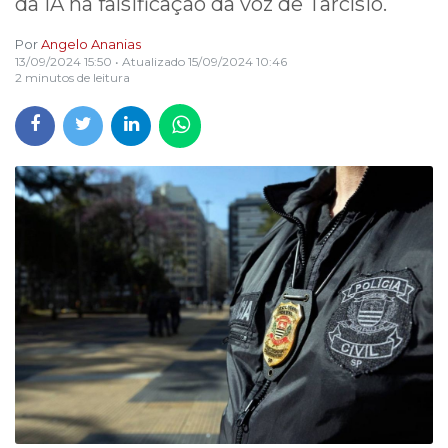
da IA na falsificação da voz de Tarcísio.
Por
Angelo Ananias
13/09/2024 15:50
• Atualizado
15/09/2024 10:46
2 minutos de leitura