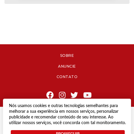
SOBRE
ANUNCIE
CONTATO
Nós usamos cookies e outras tecnologias semelhantes para
melhorar a sua experiência em nossos serviços, personalizar
© Copyright 2021 Diário de Jacareí.
publicidade e recomendar conteúdo de seu interesse. Ao
Todos os direitos reservados.
utilizar nossos serviços, você concorda com tal monitoramento.
Desenvolvido por
PROSSEGUIR