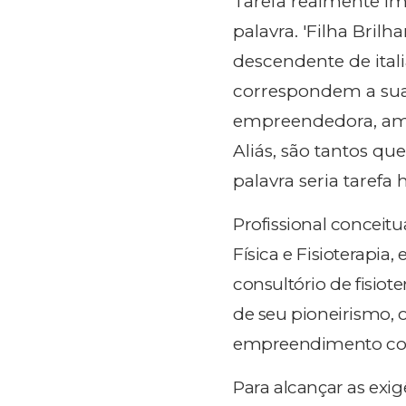
Tarefa realmente im
palavra. 'Filha Bril
descendente de ital
correspondem a sua 
empreendedora, amo
Aliás, são tantos q
palavra seria tarefa 
Profissional conceit
Física e Fisioterapi
consultório de fisiot
de seu pioneirismo,
empreendimento com
Para alcançar as exig