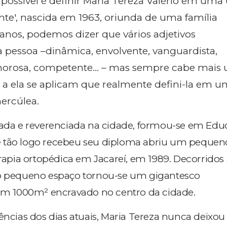
possível é definir Maria Tereza Valério em uma
hante', nascida em 1963, oriunda de uma família
ianos, podemos dizer que vários adjetivos
pessoa –dinâmica, envolvente, vanguardista,
rosa, competente... – mas sempre cabe mais 
ue a ela se aplicam que realmente defini-la em 
hercúlea.
uada e reverenciada na cidade, formou-se em Ed
a, e tão logo recebeu seu diploma abriu um pequen
erapia ortopédica em Jacareí, em 1989. Decorridos
 o pequeno espaço tornou-se um gigantesco
 1000m² encravado no centro da cidade.
ências dos dias atuais, Maria Tereza nunca deixou