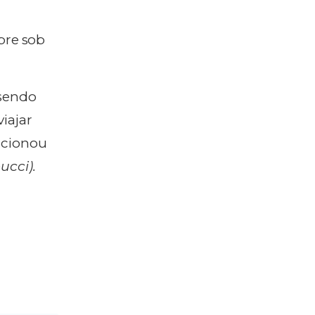
pre sob
 sendo
iajar
orcionou
ucci).