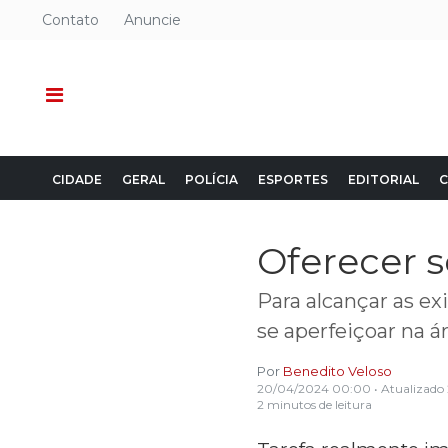
Contato
Anuncie
CIDADE
GERAL
POLÍCIA
ESPORTES
EDITORIAL
C
Oferecer 
Para alcançar as ex
se aperfeiçoar na á
Por
Benedito Veloso
20/04/2024 00:00
• Atualizado
2 minutos de leitura