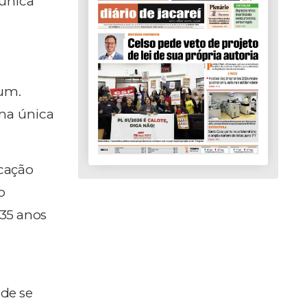
 única
um.
uma única
ucação
o
 35 anos
 de se