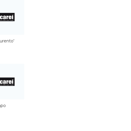
urento'
mpo