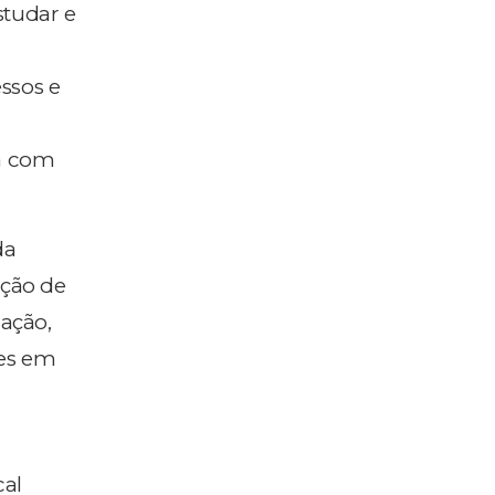
studar e
ssos e
a com
da
ação de
lação,
des em
cal