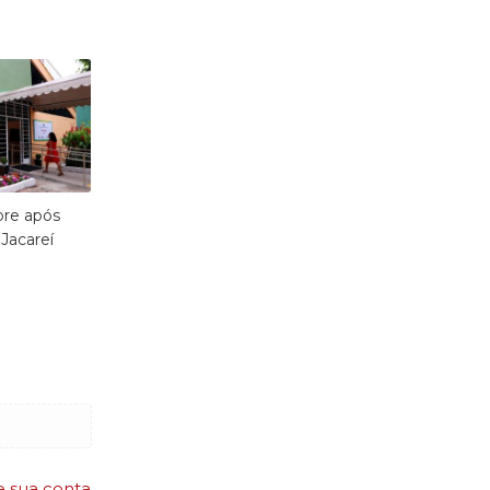
bre após
Jacareí
e sua conta