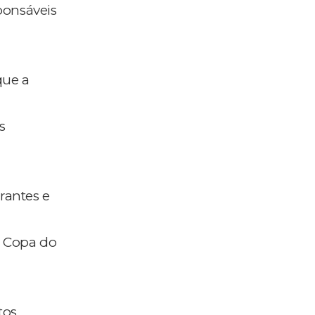
sponsáveis
que a
s
rantes e
a Copa do
tos