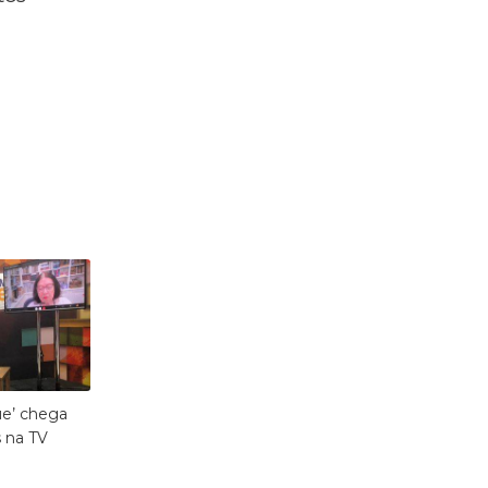
e’ chega
 na TV