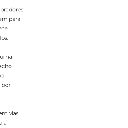
moradores
nem para
ece
los.
r uma
recho
ma
 por
em vias
a a