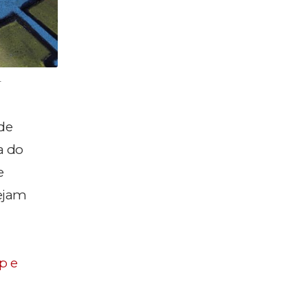
-
de
a do
e
sejam
p e