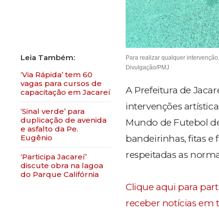
Para realizar qualquer intervenção
Divulgação/PMJ
‘Via Rápida’ tem 60
vagas para cursos de
A Prefeitura de Jaca
capacitação em Jacareí
intervenções artístic
‘Sinal verde’ para
duplicação de avenida
Mundo de Futebol de
e asfalto da Pe.
bandeirinhas, fitas e
Eugênio
respeitadas as norm
‘Participa Jacareí’
discute obra na lagoa
do Parque Califórnia
Clique aqui para par
receber notícias em 