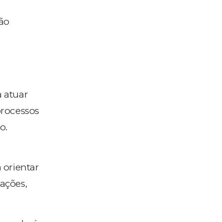
não
a atuar
processos
o.
 orientar
mações,