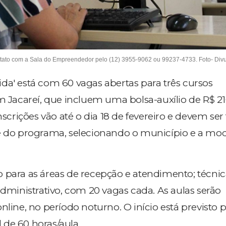
ntato com a Sala do Empreendedor pelo (12) 3955-9062 ou 99237-4733. Foto- Di
da' está com 60 vagas abertas para três cursos
em Jacareí, que incluem uma bolsa-auxílio de R$ 2
nscrições vão até o dia 18 de fevereiro e devem ser 
te do programa, selecionando o município e a mo
 para as áreas de recepção e atendimento; técnic
administrativo, com 20 vagas cada. As aulas serão
nline, no período noturno. O início está previsto 
de 60 horas/aula.