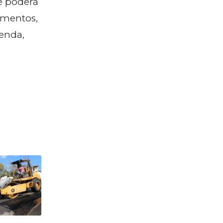
e poderá
imentos,
venda,