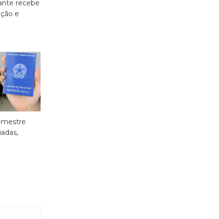
ante recebe
ação e
semestre
iadas,