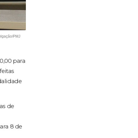
vulgação/PMJ
10,00 para
feitas
dalidade
as de
para 8 de