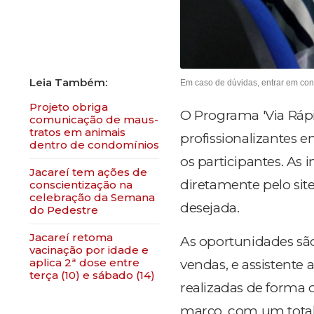
Em caso de dúvidas, entrar em co
Projeto obriga
O Programa 'Via Rápi
comunicação de maus-
tratos em animais
profissionalizantes 
dentro de condomínios
os participantes. As i
Jacareí tem ações de
diretamente pelo si
conscientização na
celebração da Semana
desejada.
do Pedestre
Jacareí retoma
As oportunidades são
vacinação por idade e
aplica 2ª dose entre
vendas, e assistente 
terça (10) e sábado (14)
realizadas de forma o
março, com um total 