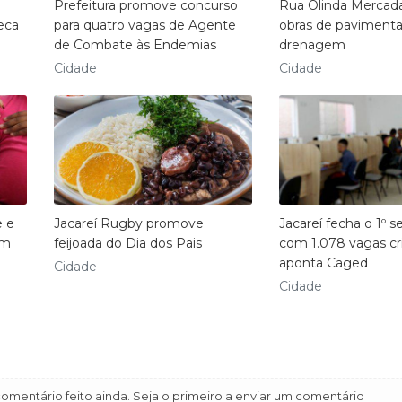
Prefeitura promove concurso
Rua Olinda Mercad
eca
para quatro vagas de Agente
obras de paviment
de Combate às Endemias
drenagem
Cidade
Cidade
e e
Jacareí Rugby promove
Jacareí fecha o 1º 
êm
feijoada do Dia dos Pais
com 1.078 vagas cr
aponta Caged
Cidade
Cidade
mentário feito ainda. Seja o primeiro a enviar um comentário