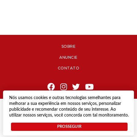
SOBRE
ANUNCIE
CONTATO
Nós usamos cookies e outras tecnologias semelhantes para
melhorar a sua experiência em nossos serviços, personalizar
© Copyright 2021 Diário de Jacareí.
publicidade e recomendar conteúdo de seu interesse. Ao
Todos os direitos reservados.
utilizar nossos serviços, você concorda com tal monitoramento.
Desenvolvido por
PROSSEGUIR
Termos e Políticas de Uso
Privacidade