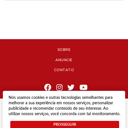
SOBRE
ANUNCIE
CONTATO
Nós usamos cookies e outras tecnologias semelhantes para
melhorar a sua experiência em nossos serviços, personalizar
© Copyright 2021 Diário de Jacareí.
publicidade e recomendar conteúdo de seu interesse. Ao
Todos os direitos reservados.
utilizar nossos serviços, você concorda com tal monitoramento.
Desenvolvido por
PROSSEGUIR
Termos e Políticas de Uso
Privacidade