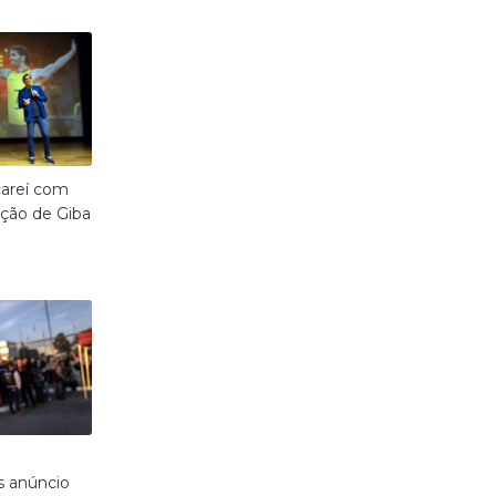
careí com
ação de Giba
 anúncio