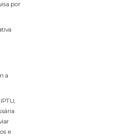
uisa por
tiva
m a
 IPTU,
ssária
viar
os e