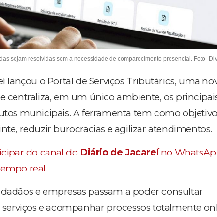
ndas sejam resolvidas sem a necessidade de comparecimento presencial. Foto- D
eí lançou o Portal de Serviços Tributários, uma no
e centraliza, em um único ambiente, os principais
butos municipais. A ferramenta tem como objetivo f
nte, reduzir burocracias e agilizar atendimentos.
ticipar do canal do
Diário de Jacareí
no WhatsAp
tempo real.
cidadãos e empresas passam a poder consultar
ar serviços e acompanhar processos totalmente onl