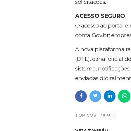
solicitações.
ACESSO SEGURO
O acesso ao portal é 
conta Gov.br; empresas
A nova plataforma ta
(DTE), canal oficial 
sistema, notificaçõe
enviadas digitalmente
TÓPICOS
CIDADE
VEJA TAMBÉM: