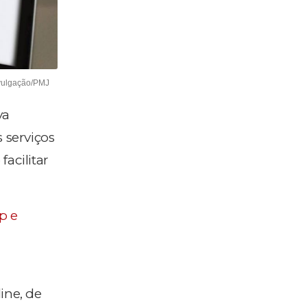
ivulgação/PMJ
va
 serviços
acilitar
p e
ine, de