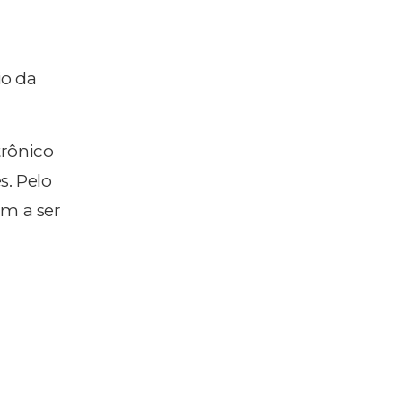
io da
trônico
s. Pelo
am a ser