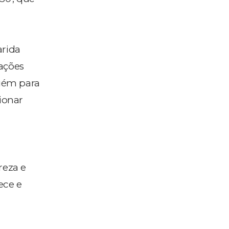
arida
ações
uém para
ionar
reza e
ece e