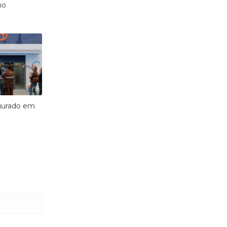
no
gurado em