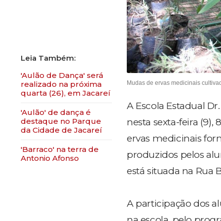
'Aulão de Dança' será
Mudas de ervas medicinais cultivad
realizado na próxima
quarta (26), em Jacareí
A Escola Estadual Dr
'Aulão' de dança é
nesta sexta-feira (9)
destaque no Parque
da Cidade de Jacareí
ervas medicinais for
'Barraco' na terra de
produzidos pelos alu
Antonio Afonso
está situada na Rua B
A participação dos a
na escola, pelo pro