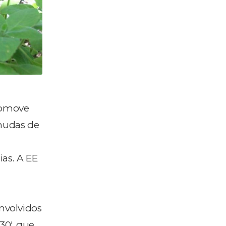
promove
 mudas de
ias. A EE
envolvidos
30', que