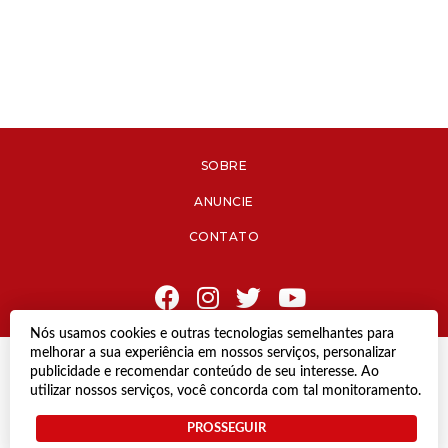
SOBRE
ANUNCIE
CONTATO
Nós usamos cookies e outras tecnologias semelhantes para
melhorar a sua experiência em nossos serviços, personalizar
© Copyright 2021 Diário de Jacareí.
publicidade e recomendar conteúdo de seu interesse. Ao
Todos os direitos reservados.
utilizar nossos serviços, você concorda com tal monitoramento.
Desenvolvido por
PROSSEGUIR
Termos e Políticas de Uso
Privacidade