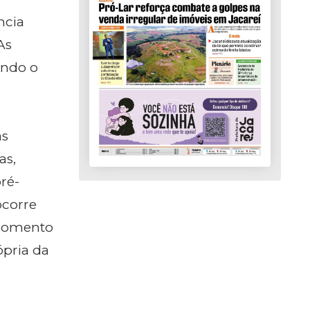
ncia
As
ando o
as
as,
ré-
ocorre
 momento
ópria da