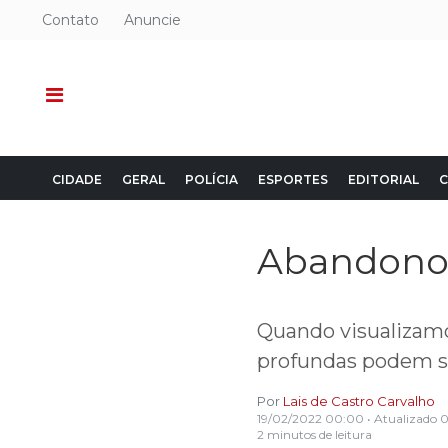
Contato
Anuncie
CIDADE
GERAL
POLÍCIA
ESPORTES
EDITORIAL
C
Abandono 
Quando visualizamo
profundas podem s
Por
Lais de Castro Carvalho
19/02/2022 00:00
• Atualizado
0
2 minutos de leitura