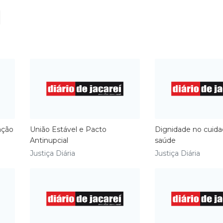
ação
União Estável e Pacto
Dignidade no cuid
Antinupcial
saúde
Justiça Diária
Justiça Diária