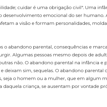
lidade; cuidar é uma obrigação civil". Uma infâ
 ao desenvolvimento emocional do ser humano. 
 afetam a visão e formam personalidades, mold
s o abandono parental, consequências e marc
rgir. Algumas pessoas mesmo depois de adult
utras não. O abandono parental na infância e p
 e deixam sim, sequelas. O abandono parental 
s, seja o homem ou a mulher, que em algum
da daquela criança, se ausentam por vontade pr