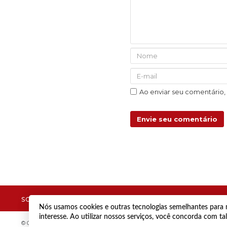
Ao enviar seu comentário
Envie seu comentário
SOBRE
ANUNCIE
CONTATO
Nós usamos cookies e outras tecnologias semelhantes para m
interesse. Ao utilizar nossos serviços, você concorda com t
© Copyright 2021 Diário de Jacareí.
Todos os direitos reservados.
Desenvolvi