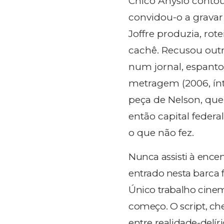
Chico Anysio contou 
convidou-o a gravar 
Joffre produzia, rot
cachê. Recusou outro
num jornal, espant
metragem (2006, ínt
peça de Nelson, que
então capital federa
o que não fez.
Nunca assisti à ence
entrado nesta barca 
Único trabalho cinem
começo. O script, che
entre realidade-delír