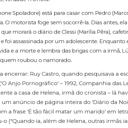
mone Spoladore) está para casar com Pedro (Marc
a. O motorista foge sem socorrê-la. Dias antes, ela
ue morará o diário de Clessi (Marília Pêra), cafeti
s e foi assassinada por um adolescente. Enquanto 
 vida e a morte e lembra das brigas com a irmã, L
 de quem roubou o namorado.
ra encerrar: Ruy Castro, quando pesquisava a es
('O Anjo Pornográfico' – 1992, Companhia das Le
ente a casa de Helena, irmã do cronista – lá ha
s um anúncio de página inteira do 'Diário da Noi
com a frase 'É tão fácil matar um marido' em letr
ou-o ("Quando ia, além de Helena, outras irmãs 