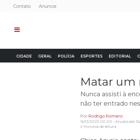
Contato
Anuncie
CIDADE
GERAL
POLÍCIA
ESPORTES
EDITORIAL
C
Matar um 
Nunca assisti à enc
não ter entrado nes
Por
Rodrigo Romero
16/12/2023 00:00
• Atualizado
16
2 minutos de leitura