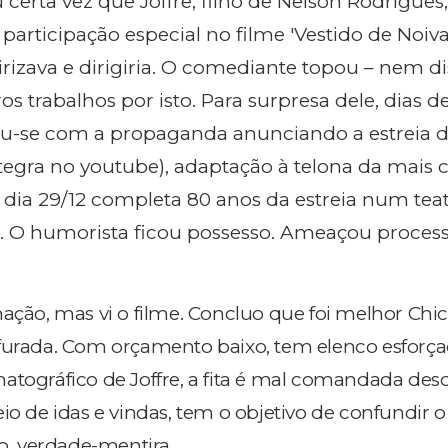
certa vez que Joffre, filho de Nelson Rodrigues,
participação especial no filme 'Vestido de Noiva
eirizava e dirigiria. O comediante topou – nem d
s trabalhos por isto. Para surpresa dele, dias de
ou-se com a propaganda anunciando a estreia d
egra no youtube), adaptação à telona da mais 
 dia 29/12 completa 80 anos da estreia num teat
l. O humorista ficou possesso. Ameaçou processa
nação, mas vi o filme. Concluo que foi melhor Chic
furada. Com orçamento baixo, tem elenco esforça
atográfico de Joffre, a fita é mal comandada des
io de idas e vindas, tem o objetivo de confundir o
io, verdade-mentira.