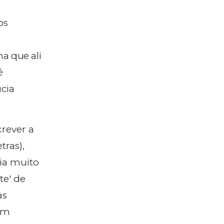
os
na que ali
é
úcia
crever a
tras),
via muito
te' de
as
iam