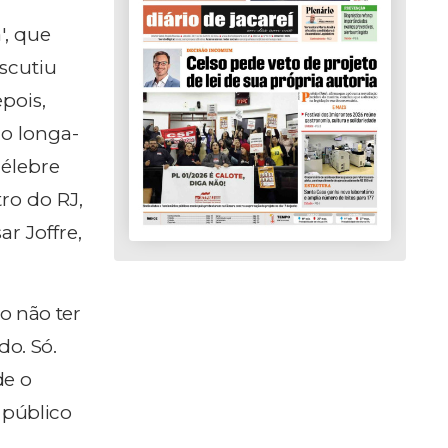
', que
iscutiu
pois,
o longa-
célebre
ro do RJ,
r Joffre,
o não ter
do. Só.
de o
 público