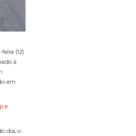
eira (12)
nado à
m
ado em
p e
o dia, o