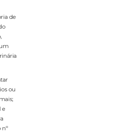
ria de
do
,
 um
rinária
tar
rios ou
mais;
 e
ra
 nº