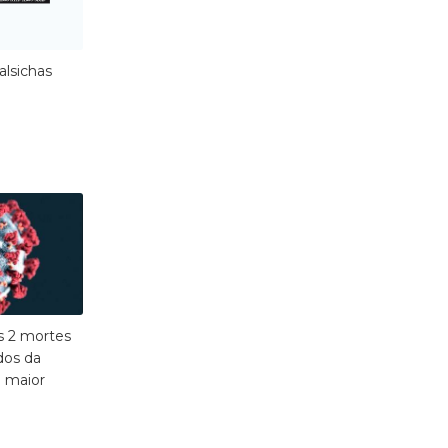
alsichas
is 2 mortes
dos da
 maior