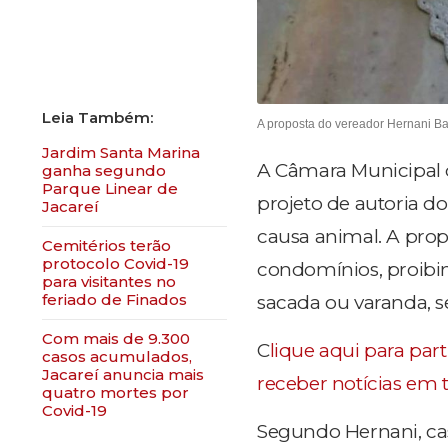
A proposta do vereador Hernani Ba
Jardim Santa Marina
A Câmara Municipal de
ganha segundo
Parque Linear de
projeto de autoria d
Jacareí
causa animal. A prop
Cemitérios terão
protocolo Covid-19
condomínios, proibi
para visitantes no
feriado de Finados
sacada ou varanda, se
Com mais de 9.300
C
lique aqui para part
casos acumulados,
Jacareí anuncia mais
receber notícias em 
quatro mortes por
Covid-19
Segundo Hernani, cas