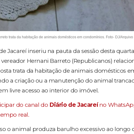
rreto trata da habitação de animais domésticos em condomínios. Foto- DJ/Arquivo
 Jacareí inseriu na pauta da sessão desta quarta-f
o vereador Hernani Barreto (Republicanos) relacio
osta trata da habitação de animais domésticos e
ndo a criação ou a manutenção do animal tranc
m livre acesso ao interior do imóvel.
icipar do canal do
Diário de Jacareí
no WhatsAp
tempo real.
o o animal produza barulho excessivo ao longo d