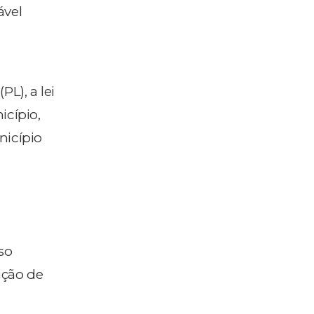
ável
L), a lei
icípio,
nicípio
so
ação de