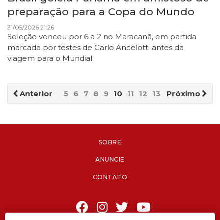
preparação para a Copa do Mundo
31/05/2026 21:26
Seleção venceu por 6 a 2 no Maracanã, em partida
marcada por testes de Carlo Ancelotti antes da
viagem para o Mundial.
Anterior
5
6
7
8
9
10
11
12
13
14
Próximo
SOBRE
ANUNCIE
CONTATO