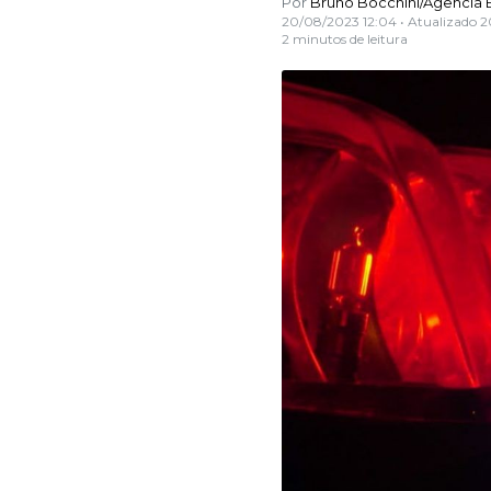
Por
Bruno Bocchini/Agência B
20/08/2023 12:04
• Atualizado
2
2 minutos de leitura