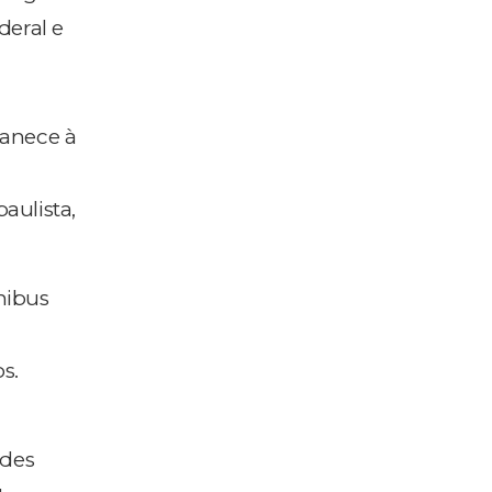
deral e
manece à
aulista,
nibus
s.
edes