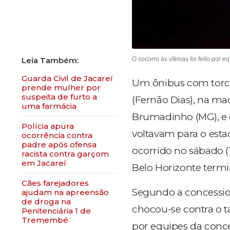
O socorro às vítimas foi feito por
Guarda Civil de Jacareí
Um ônibus com torce
prende mulher por
suspeita de furto a
(Fernão Dias), na m
uma farmácia
Brumadinho (MG), e d
Polícia apura
voltavam para o esta
ocorrência contra
padre após ofensa
ocorrido no sábado (
racista contra garçom
em Jacareí
Belo Horizonte term
Cães farejadores
Segundo a concession
ajudam na apreensão
de droga na
chocou-se contra o t
Penitenciária 1 de
Tremembé
por equipes da conce