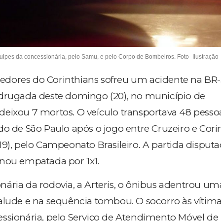
 equipes da concessionária, pelo Samu, e pelo Corpo de Bombeiros. Foto- Ilustração
dores do Corinthians sofreu um acidente na BR-
adrugada deste domingo (20), no município de
eixou 7 mortos. O veículo transportava 48 pesso
do de São Paulo após o jogo entre Cruzeiro e Cori
19), pelo Campeonato Brasileiro. A partida dispu
inou empatada por 1x1.
ária da rodovia, a Arteris, o ônibus adentrou um
alude e na sequência tombou. O socorro às vítimas 
ssionária, pelo Serviço de Atendimento Móvel de