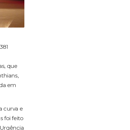
381
as, que
nthians,
tada em
a curva e
foi feito
 Urgência