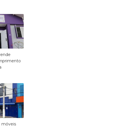
rende
mprimento
a
e móveis