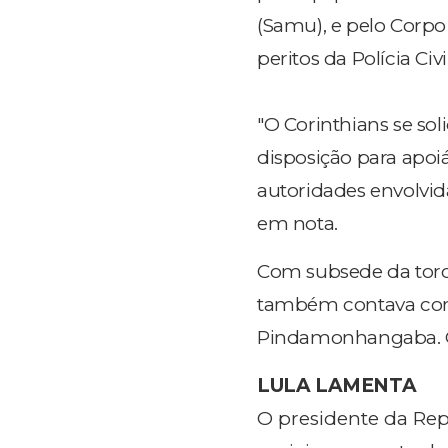
(Samu), e pelo Corpo
peritos da Polícia Ci
"O Corinthians se sol
disposição para apoiá
autoridades envolvida
em nota.
Com subsede da torc
também contava com
Pindamonhangaba. O
LULA LAMENTA
O presidente da Repú