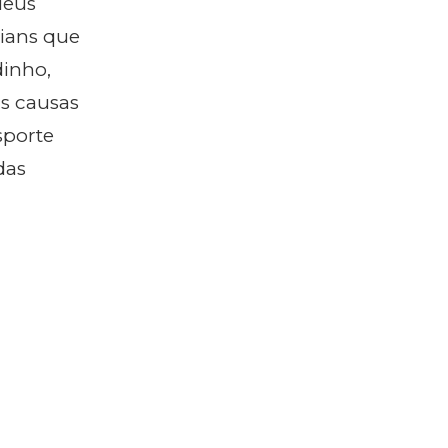
Meus
hians que
inho,
as causas
sporte
das