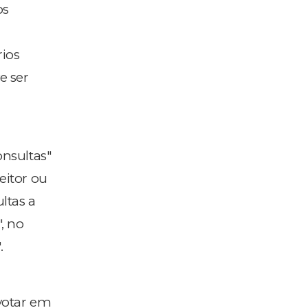
os
ios
e ser
nsultas"
leitor ou
ltas a
, no
.
votar em