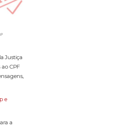
SP
a Justiça
s ao CPF
ensagens,
p e
ara a