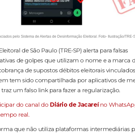
iados pelo Sistema de Alertas de Desinformação Eleitoral. Foto- Ilustração/TRE-
leitoral de São Paulo (TRE-SP) alerta para falsas
tivas de golpes que utilizam o nome e a marca d
a cobrança de supostos débitos eleitorais vinculado
gem tem sido compartilhada por aplicativos de m
az um falso link para fazer a regularização.
ticipar do canal do
Diário de Jacareí
no WhatsAp
tempo real.
nforma que não utiliza plataformas intermediárias p