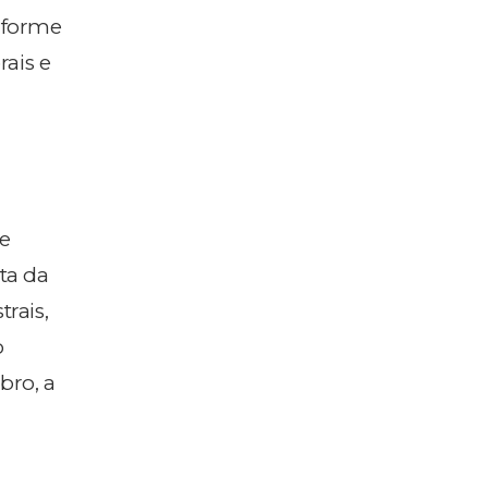
onforme
rais e
me
ta da
rais,
o
bro, a