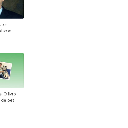
utor
alismo
 O livro
 de pet