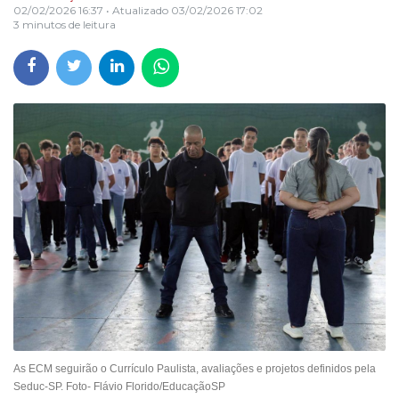
02/02/2026 16:37
• Atualizado
03/02/2026 17:02
3 minutos de leitura
As ECM seguirão o Currículo Paulista, avaliações e projetos definidos pela
Seduc-SP. Foto- Flávio Florido/EducaçãoSP