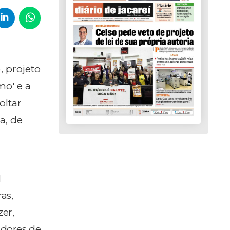
, projeto
mo' e a
oltar
a, de
l
as,
zer,
adores de