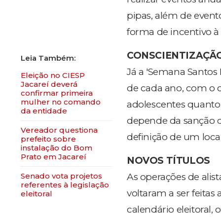
pipas, além de event
forma de incentivo à 
CONSCIENTIZAÇÃ
Já a 'Semana Santos
Eleição no CIESP
Jacareí deverá
de cada ano, com o o
confirmar primeira
mulher no comando
adolescentes quanto 
da entidade
depende da sanção do
Vereador questiona
definição de um local
prefeito sobre
instalação do Bom
Prato em Jacareí
NOVOS TÍTULOS
Senado vota projetos
As operações de alist
referentes à legislação
voltaram a ser feitas 
eleitoral
calendário eleitoral,