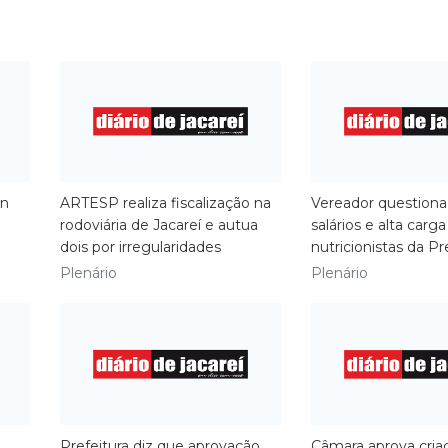
in
ARTESP realiza fiscalização na
​Vereador questiona
rodoviária de Jacareí e autua
salários e alta carga
dois por irregularidades
nutricionistas da Pr
Plenário
Plenário
Prefeitura diz que aprovação
Câmara aprova cria