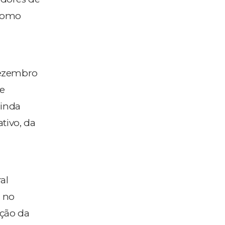
 como
dezembro
 e
ainda
tivo, da
al
o no
ação da