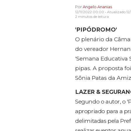
Por
Angelo Ananias
12/11/2022 00:00
• Atualizado
12
2 minutos de leitura
'PIPÓDROMO'
O plenário da Câmara
do vereador Hernani
'Semana Educativa S
pipas. A proposta fo
Sônia Patas da Amiza
LAZER & SEGURAN
Segundo o autor, o 
apropriado para a prá
delimitadas pela Pref
realizar eventos anua