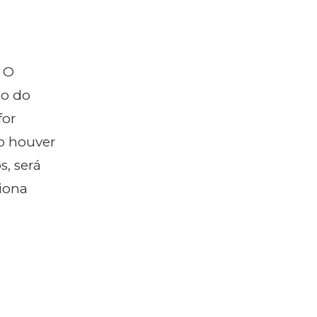
. O
ro do
for
ão houver
s, será
ciona