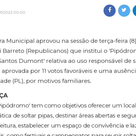
/11/2022 00:00
 Municipal aprovou na sessão de terça-feira (8)
 Barreto (Republicanos) que institui o 'Pipódro
antos Dumont' relativa ao uso responsável de s
i aprovada por 11 votos favoráveis e uma ausênci
de (PL), por motivos familiares.
ÇA
'Pipódromo' tem como objetivos oferecer um loca
tica de soltar pipas, destinar áreas abertas e segur
eitura, estabelecer um espaço de convivência e la
is, como festivais e campeonatos para reunir solt