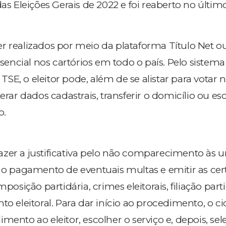
das Eleições Gerais de 2022 e foi reaberto no último
r realizados por meio da plataforma Título Net ou
ncial nos cartórios em todo o país. Pelo sistema
E, o eleitor pode, além de se alistar para votar 
terar dados cadastrais, transferir o domicílio ou es
o.
zer a justificativa pelo não comparecimento às u
a o pagamento de eventuais multas e emitir as cer
mposição partidária, crimes eleitorais, filiação part
to eleitoral. Para dar início ao procedimento, o c
mento ao eleitor, escolher o serviço e, depois, sel