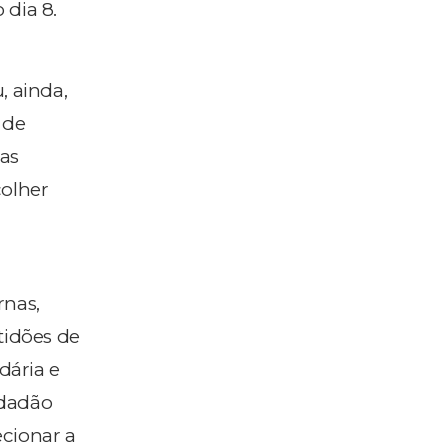
 dia 8.
, ainda,
 de
nas
colher
rnas,
tidões de
idária e
idadão
ecionar a