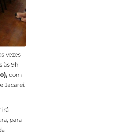
as vezes
s às 9h.
o),
com
e Jacareí.
 irá
ra, para
da