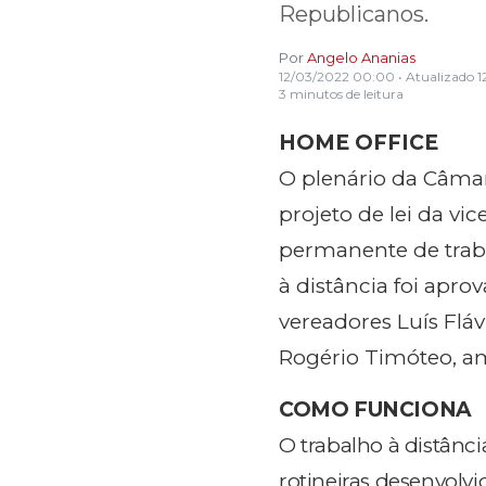
Republicanos.
Por
Angelo Ananias
12/03/2022 00:00
• Atualizado
1
3 minutos de leitura
HOME OFFICE
O plenário da Câmar
projeto de lei da vi
permanente de traba
à distância foi apro
vereadores Luís Fláv
Rogério Timóteo, a
COMO FUNCIONA
O trabalho à distânci
rotineiras desenvolvi