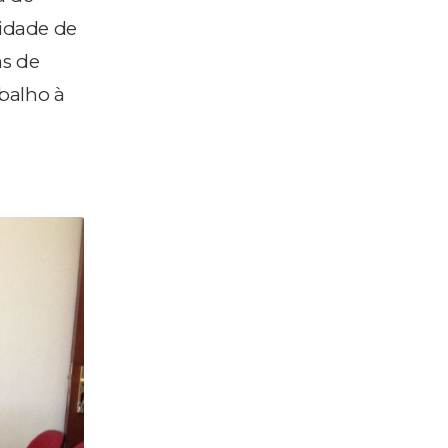
nidade de
as de
balho à