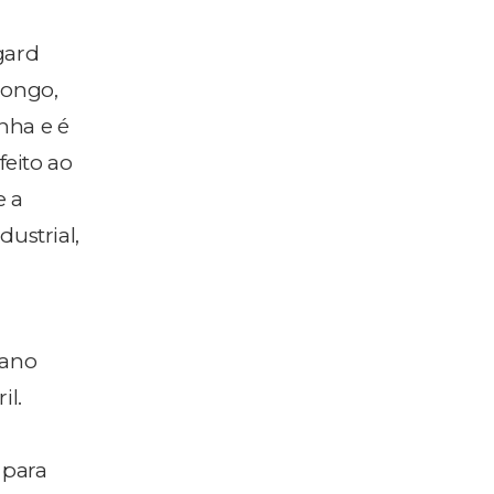
gard
longo,
nha e é
feito ao
e a
ustrial,
lano
il.
 para