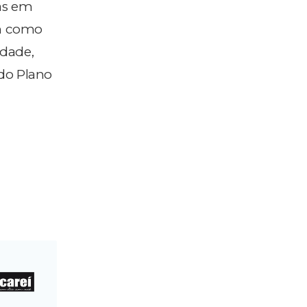
nas em
em como
idade,
 do Plano