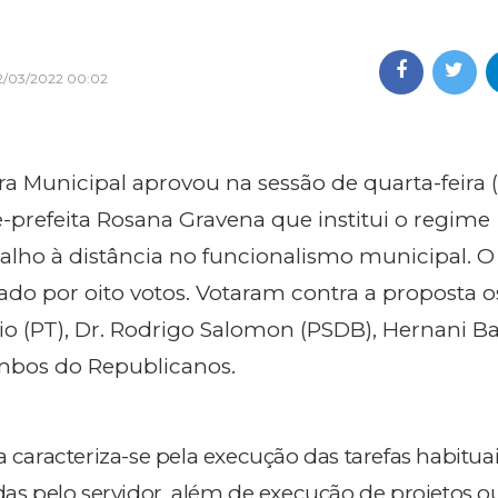
2/03/2022 00:02
a Municipal aprovou na sessão de quarta-feira (
ce-prefeita Rosana Gravena que institui o regime
lho à distância no funcionalismo municipal. O
vado por oito votos. Votaram contra a proposta o
io (PT), Dr. Rodrigo Salomon (PSDB), Hernani Ba
mbos do Republicanos.
a caracteriza-se pela execução das tarefas habituai
das pelo servidor, além de execução de projetos o