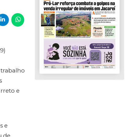
9)
 trabalho
s
rreto e
s e
u de