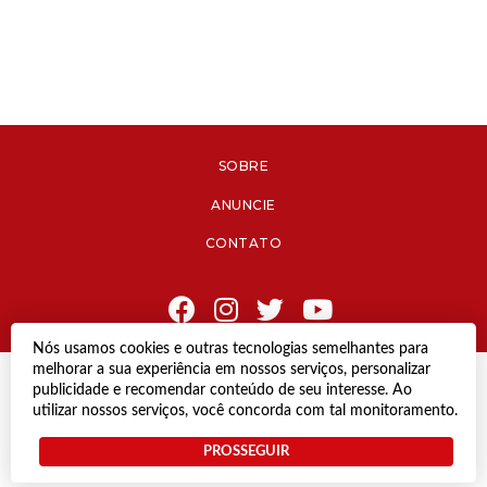
SOBRE
ANUNCIE
CONTATO
Nós usamos cookies e outras tecnologias semelhantes para
melhorar a sua experiência em nossos serviços, personalizar
© Copyright 2021 Diário de Jacareí.
publicidade e recomendar conteúdo de seu interesse. Ao
Todos os direitos reservados.
utilizar nossos serviços, você concorda com tal monitoramento.
Desenvolvido por
PROSSEGUIR
Termos e Políticas de Uso
Privacidade