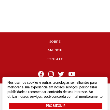
SOBRE
ANUNCIE
CONTATO
Nós usamos cookies e outras tecnologias semelhantes para
melhorar a sua experiência em nossos serviços, personalizar
© Copyright 2021 Diário de Jacareí.
publicidade e recomendar conteúdo de seu interesse. Ao
Todos os direitos reservados.
utilizar nossos serviços, você concorda com tal monitoramento.
Desenvolvido por
PROSSEGUIR
Termos e Políticas de Uso
Privacidade