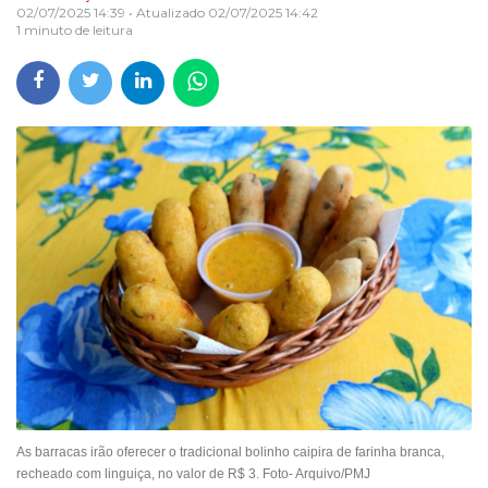
02/07/2025 14:39
• Atualizado
02/07/2025 14:42
1 minuto de leitura
As barracas irão oferecer o tradicional bolinho caipira de farinha branca,
recheado com linguiça, no valor de R$ 3. Foto- Arquivo/PMJ