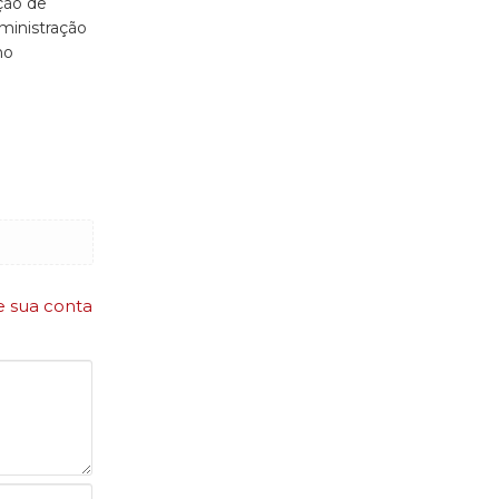
ção de
ministração
ho
e sua conta