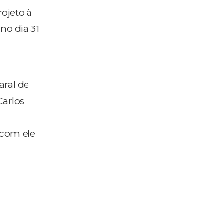
rojeto à
no dia 31
aral de
Carlos
 com ele