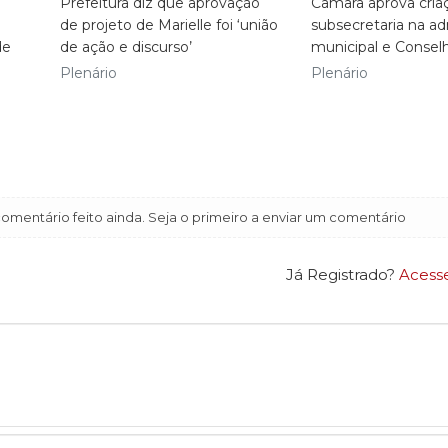
Prefeitura diz que aprovação
Câmara aprova cria
de projeto de Marielle foi ‘união
subsecretaria na ad
de
de ação e discurso’
municipal e Consel
Plenário
Plenário
mentário feito ainda. Seja o primeiro a enviar um comentário
Já Registrado?
Acess