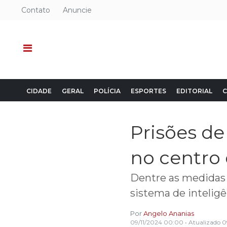
Contato
Anuncie
CIDADE
GERAL
POLÍCIA
ESPORTES
EDITORIAL
C
Prisões d
no centro
Dentre as medidas 
sistema de inteligê
Por
Angelo Ananias
09/11/2024 00:00
• Atualizado
0