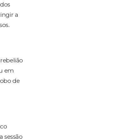
 dos
ingir a
sos.
 rebelião
eu em
lobo de
ico
da sessão