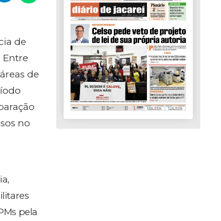
cia de
 Entre
 áreas de
ríodo
mparação
sos no
a,
litares
 PMs pela