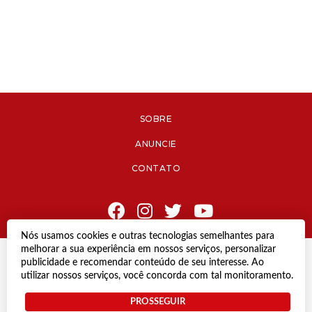
SOBRE
ANUNCIE
CONTATO
Nós usamos cookies e outras tecnologias semelhantes para
melhorar a sua experiência em nossos serviços, personalizar
© Copyright 2021 Diário de Jacareí.
publicidade e recomendar conteúdo de seu interesse. Ao
Todos os direitos reservados.
utilizar nossos serviços, você concorda com tal monitoramento.
Desenvolvido por
PROSSEGUIR
Termos e Políticas de Uso
Privacidade