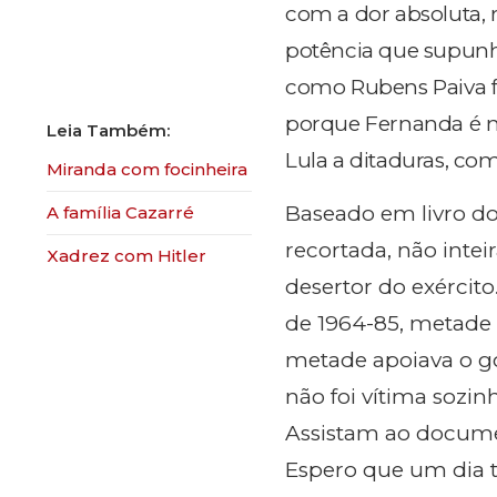
com a dor absoluta, 
potência que supunh
como Rubens Paiva fo
porque Fernanda é no
Lula a ditaduras, co
​Miranda com focinheira
Baseado em livro do f
​A família Cazarré
recortada, não intei
Xadrez com Hitler
desertor do exércit
de 1964-85, metade 
metade apoiava o go
não foi vítima sozi
Assistam ao document
Espero que um dia 