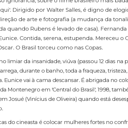
o ignorância, sobre o filme brasileiro mais bad
ui'. Dirigido por Walter Salles, é digno de elogi
ireção de arte e fotografia (a mudança da tona
a quando Rubens é levado de casa). Fernanda 
unice. Contida, serena, estupenda. Mereceu o 
Oscar. O Brasil torceu como nas Copas.
 limiar da insanidade, viúva (passou 12 dias na p
rrega, durante o banho, toda a fraqueza, tristeza,
. Eunice vai à cama descansar. É abrigada no colo 
nda Montenegro em 'Central do Brasil', 1998, tam
 em Josué (Vinícius de Oliveira) quando está deses
o.
cas do cineasta é colocar mulheres fortes no conf