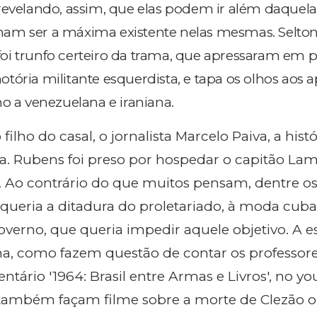
revelando, assim, que elas podem ir além daquela
am ser a máxima existente nelas mesmas. Selton
i trunfo certeiro da trama, que apressaram em pol
tória militante esquerdista, e tapa os olhos aos a
mo a venezuelana e iraniana.
ilho do casal, o jornalista Marcelo Paiva, a histó
ra. Rubens foi preso por hospedar o capitão Lam
o. Ao contrário do que muitos pensam, dentre o
queria a ditadura do proletariado, à moda cuba
verno, que queria impedir aquele objetivo. A 
nha, como fazem questão de contar os professore
ário '1964: Brasil entre Armas e Livros', no yo
também façam filme sobre a morte de Clezão o