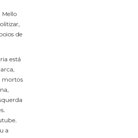
 Mello
itizar,
poios de
ria está
arca,
s mortos
na,
esquerda
s.
utube.
u a