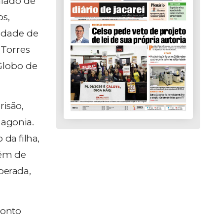
alado de
os,
lidade de
Torres
Globo de
risão,
 agonia.
da filha,
bém de
perada,
ronto