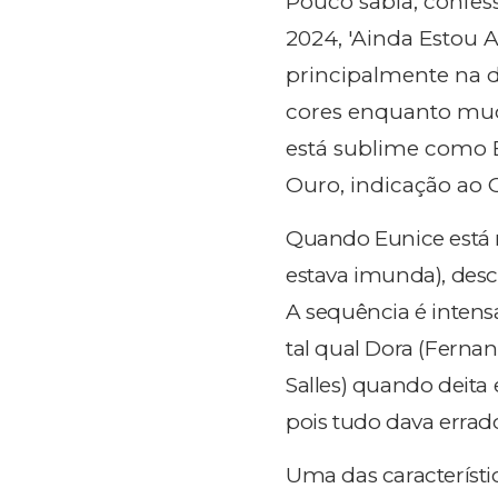
Pouco sabia, confess
2024, 'Ainda Estou Aq
principalmente na d
cores enquanto mud
está sublime como E
Ouro, indicação ao 
Quando Eunice está no
estava imunda), desca
A sequência é intensa
tal qual Dora (Ferna
Salles) quando deita
pois tudo dava errad
Uma das característi