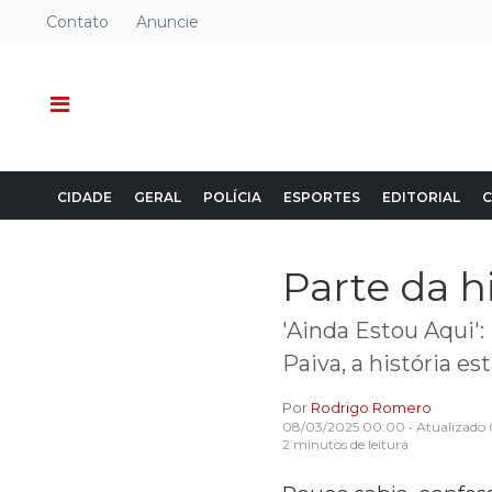
Contato
Anuncie
CIDADE
GERAL
POLÍCIA
ESPORTES
EDITORIAL
C
Parte da h
'Ainda Estou Aqui': 
Paiva, a história es
Por
Rodrigo Romero
08/03/2025 00:00
• Atualizado
2 minutos de leitura