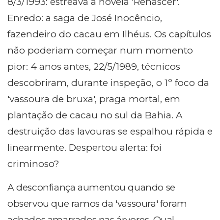
8/3/1993: estreava a novela 'Renascer'.
Enredo: a saga de José Inocêncio,
fazendeiro do cacau em Ilhéus. Os capítulos
não poderiam começar num momento
pior: 4 anos antes, 22/5/1989, técnicos
descobriram, durante inspeção, o 1º foco da
'vassoura de bruxa', praga mortal, em
plantação de cacau no sul da Bahia. A
destruição das lavouras se espalhou rápida e
linearmente. Despertou alerta: foi
criminoso?
A desconfiança aumentou quando se
observou que ramos da 'vassoura' foram
achados amarrados nas árvores. Qual