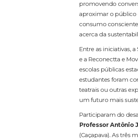
promovendo conversas
aproximar o público 
consumo consciente
acerca da sustentabi
Entre as iniciativas
e a Reconectta e Mo
escolas públicas est
estudantes foram con
teatrais ou outras ex
um futuro mais suste
Participaram do desa
Professor Antônio J
(Caçapava). As três 