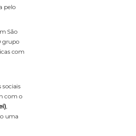
a pelo
em São
O grupo
icas com
 sociais
am com o
eí)
,
to uma