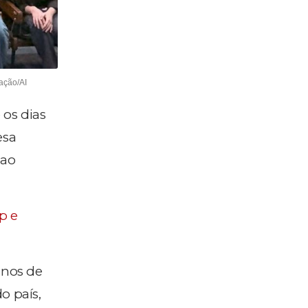
ação/AI
 os dias
esa
 ao
p e
anos de
o país,