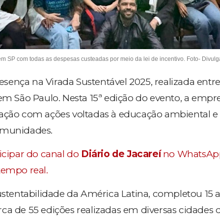
em SP com todas as despesas custeadas por meio da lei de incentivo. Foto- Divulg
ença na Virada Sustentável 2025, realizada entre
 em São Paulo. Nesta 15ª edição do evento, a empr
pação com ações voltadas à educação ambiental e
omunidades.
ticipar do canal do
Diário de Jacareí
no WhatsAp
tempo real.
sustentabilidade da América Latina, completou 15 
ca de 55 edições realizadas em diversas cidades d