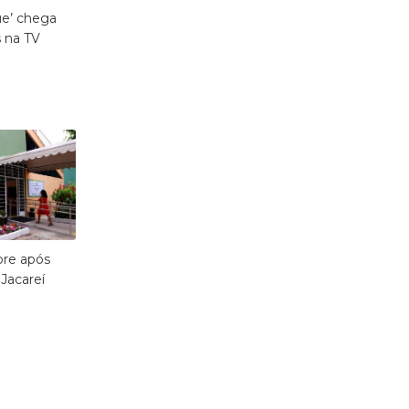
e’ chega
 na TV
bre após
Jacareí