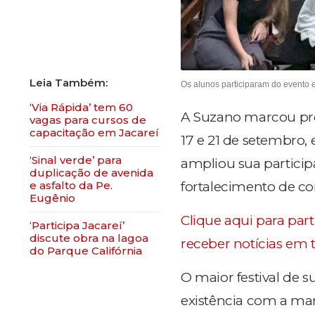
Os alunos participaram do evento 
‘Via Rápida’ tem 60
A Suzano marcou pres
vagas para cursos de
capacitação em Jacareí
17 e 21 de setembro,
‘Sinal verde’ para
ampliou sua partici
duplicação de avenida
e asfalto da Pe.
fortalecimento de c
Eugênio
Clique aqui para par
‘Participa Jacareí’
discute obra na lagoa
receber notícias em 
do Parque Califórnia
O maior festival de 
existência com a mar