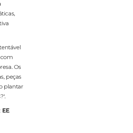
a
ticas,
iva
tentável
l com
resa. Os
s, peças
o plantar
?'.
:
EE