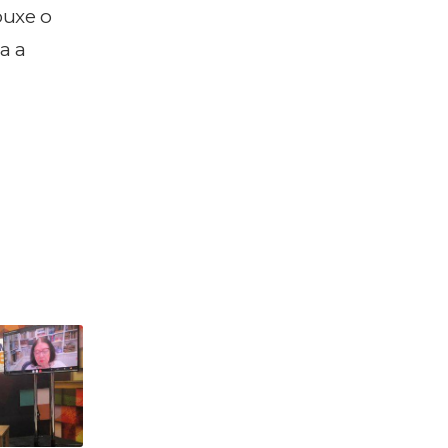
ouxe o
a a