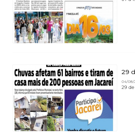
29 d
04/08/
29 de