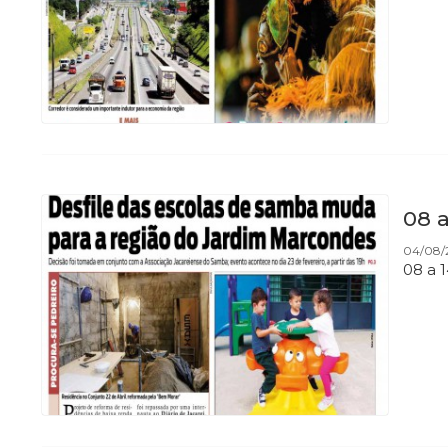
08 a
04/08/
08 a 