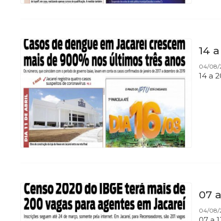
14 
04/08/
14 a 
07 
04/08/
07 a 