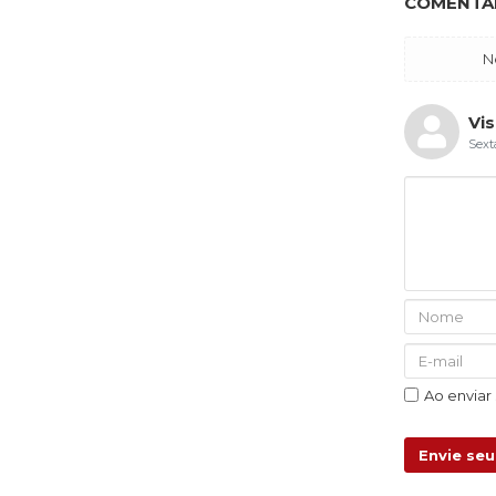
COMENTÁR
N
Vis
Sext
Ao enviar
Envie se