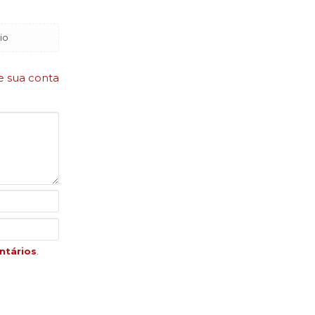
io
e sua conta
ntários
.