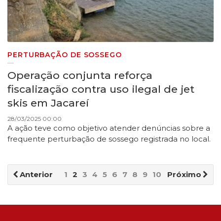
PERTURBAÇÃO DE SOSSEGO
Operação conjunta reforça
fiscalização contra uso ilegal de jet
skis em Jacareí
28/03/2025 00:00
A ação teve como objetivo atender denúncias sobre a
frequente perturbação de sossego registrada no local.
Anterior
1
2
3
4
5
6
7
8
9
10
Próximo