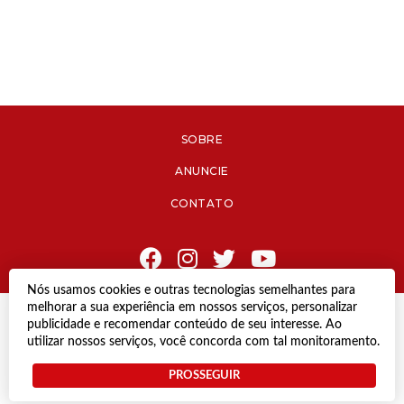
SOBRE
ANUNCIE
CONTATO
Nós usamos cookies e outras tecnologias semelhantes para
melhorar a sua experiência em nossos serviços, personalizar
© Copyright 2021 Diário de Jacareí.
publicidade e recomendar conteúdo de seu interesse. Ao
Todos os direitos reservados.
utilizar nossos serviços, você concorda com tal monitoramento.
Desenvolvido por
PROSSEGUIR
Termos e Políticas de Uso
Privacidade