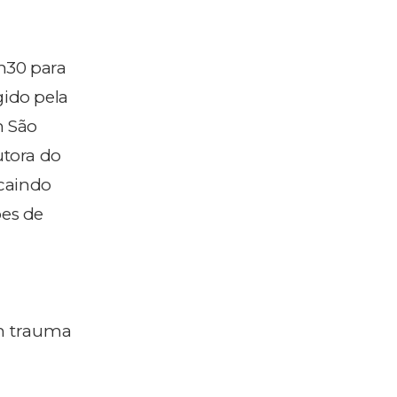
h30 para
gido pela
m São
utora do
 caindo
es de
um trauma