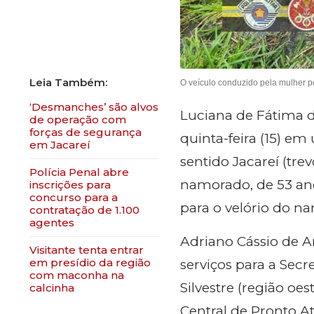
O veículo conduzido pela mulher 
‘Desmanches’ são alvos
Luciana de Fátima 
de operação com
forças de segurança
quinta-feira (15) em
em Jacareí
sentido Jacareí (tre
​Polícia Penal abre
namorado, de 53 an
inscrições para
concurso para a
para o velório do n
contratação de 1.100
agentes
Adriano Cássio de Ar
Visitante tenta entrar
em presídio da região
serviços para a Secr
com maconha na
Silvestre (região oe
calcinha
Central de Pronto A