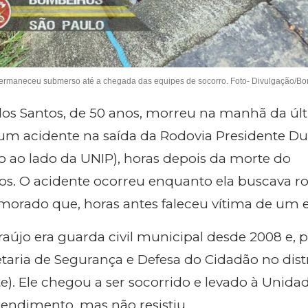
permaneceu submerso até a chegada das equipes de socorro. Foto- Divulgação/B
dos Santos, de 50 anos, morreu na manhã da úl
 um acidente na saída da Rodovia Presidente Du
vo ao lado
da UNIP
), horas depois da morte do
os. O acidente ocorreu enquanto ela buscava r
amorado que, horas antes faleceu vítima de um e
aújo era guarda civil municipal desde 2008 e, 
etaria de Segurança e Defesa do Cidadão no dist
ste). Ele chegou a ser socorrido e levado à Unida
tendimento, mas não resistiu.