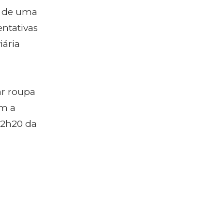
a de uma
ntativas
iária
ar roupa
om a
 2h20 da