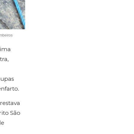
ombeiros
tima
tra,
oupas
nfarto.
prestava
rito São
de