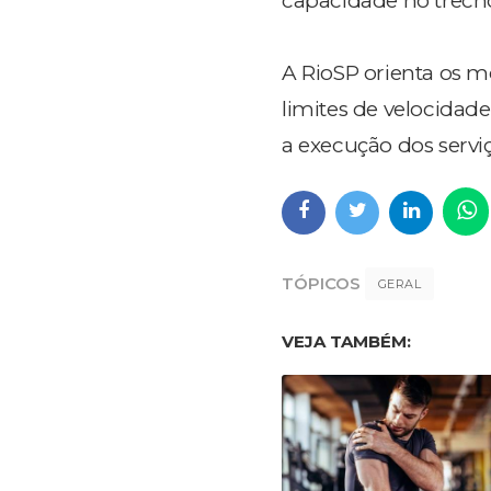
capacidade no trech
A RioSP orienta os mo
limites de velocidad
a execução dos serviç
TÓPICOS
GERAL
VEJA TAMBÉM: