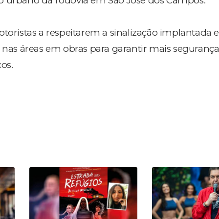
o urbano da rodovia em São José dos Campos.
toristas a respeitarem a sinalização implantada e
e nas áreas em obras para garantir mais seguranç
os.