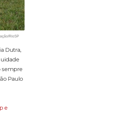
lgação/RioSP
a Dutra,
inuidade
ão sempre
São Paulo
p e