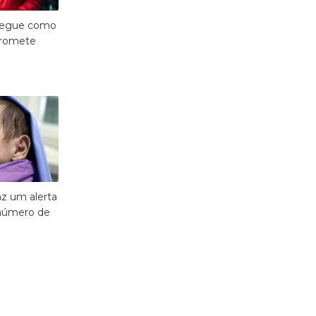
 segue como
promete
z um alerta
 número de