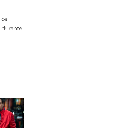
 os
a durante