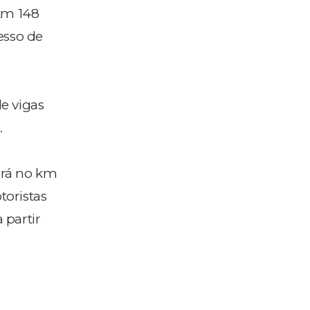
 km 148
cesso de
e vigas
.
rerá no km
toristas
 partir