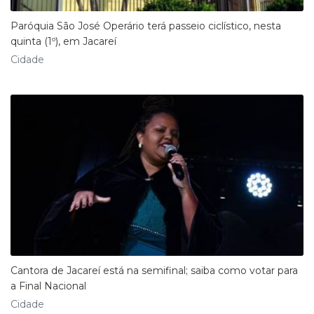
Paróquia São José Operário terá passeio ciclístico, nesta
quinta (1º), em Jacareí
Cidade
Cantora de Jacareí está na semifinal; saiba como votar para
a Final Nacional
Cidade